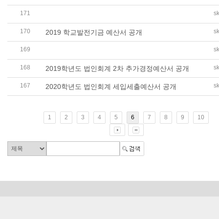
171
s
2019학년도 싱가포르한국국제학교 발전기금 결산 보고서 및
170
s
2019 학교발전기금 예산서 공개
169
s
2019학년도 학교회계 제2차 추가경정예산서 공개
168
s
2019학년도 법인회계 2차 추가경정예산서 공개
167
s
2020학년도 법인회계 세입세출예산서 공개
1
2
3
4
5
6
7
8
9
10