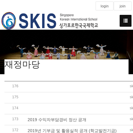
login
join
재정마당
176
s
2020 정기총회 안내 자료(2019 결산 및 2020 예산 보고)
175
s
2020학년도 제1차 추가경정예산서 공개(학교회계, 법인
174
s
2019학년도 세입세출 결산서 공개(학교회계, 법인회계)
173
s
2019 수익자부담경비 정산 공개
172
s
2019년 기부금 및 활용실적 공개 (학교발전기금)