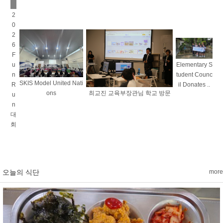
2
0
2
6
F
u
Elementary S
n
tudent Counc
SKIS Model United Nati
R
il Donates ..
ons
최교진 교육부장관님 학교 방문
u
n
대
회
오늘의 식단
more