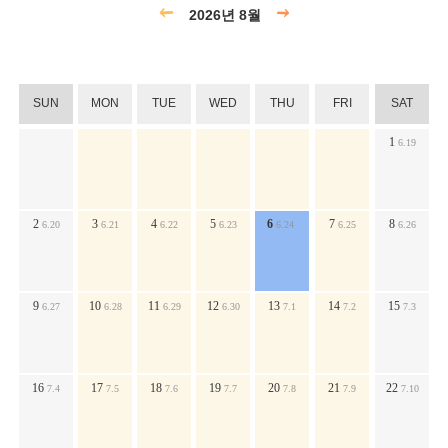
2026년 8월
SUN
MON
TUE
WED
THU
FRI
SAT
1
6.19
2
3
4
5
6
7
8
6.20
6.21
6.22
6.23
6.24
6.25
6.26
9
10
11
12
13
14
15
6.27
6.28
6.29
6.30
7.1
7.2
7.3
16
17
18
19
20
21
22
7.4
7.5
7.6
7.7
7.8
7.9
7.10