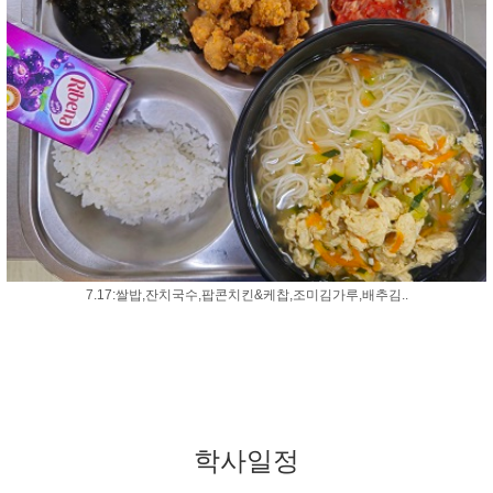
7.17:쌀밥,잔치국수,팝콘치킨&케찹,조미김가루,배추김..
학사일정