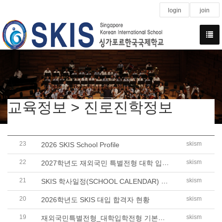
login
join
교육정보 > 진로진학정보
23
skism
2026 SKIS School Profile
22
2027학년도 재외국민 특별전형 대학 입학처 링크
skism
21
SKIS 학사일정(SCHOOL CALENDAR) 2014-2026 안내
skism
20
skism
2026학년도 SKIS 대입 합격자 현황
19
재외국민특별전형_대학입학전형 기본사항 안내
skism