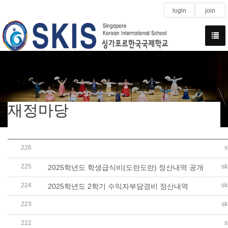
login
join
재정마당
226
s
2025학년도 결산서 공개(학교회계, 법인회계, 학교발전기
225
sk
2025학년도 학생급식비(도란도란) 정산내역 공개
224
sk
2025학년도 2학기 수익자부담경비 정산내역
223
sk
2026학년도 예산서(학교회계, 법인회계,학교발전기금) 
222
s
2025학년도 1학기 수익자부담경비 (유초중고 CCA) 정