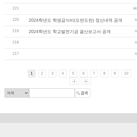
221
sk
2024학년도 세입세출 결산서 공개(학교회계, 법인회계)
220
s
2024학년도 학생급식비(도란도란) 정산내역 공개
219
s
2024학년도 학교발전기금 결산보고서 공개
218
s
2024학년도 2학기 수익자부담경비 (유초중고 CCA, 현장
217
s
2025학년도 예산서(학교회계, 법인회계,학교발전기금) 
1
2
3
4
5
6
7
8
9
10