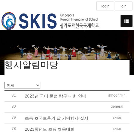
login
join
행사알림마당
81
jhhoonmin
2023년 국어 문법 탐구 대회 안내
80
general
2023년 싱가포르한국국제학교 정기총회 개최
79
skise
초등 호국보훈의 달 기념행사 실시
78
skise
2023학년도 초등 체육대회