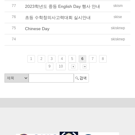
77
skism
2023학년도 중등 English Day 행사 안내
76
skise
초등 수학창의사고력대회 실시안내
75
skiskrwp
Chinese Day
74
skiskrwp
2023학년도 초등 성교육(성폭력예방교육) 실시
1
2
3
4
5
6
7
8
9
10