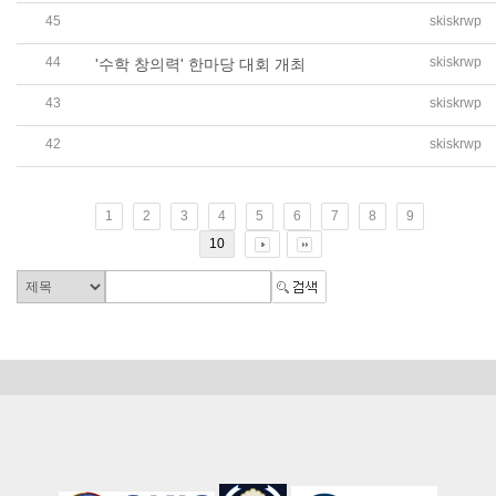
45
skiskrwp
인생은 즐거워! '중국어 주간(Chinese Week)' 운영
44
skiskrwp
'수학 창의력' 한마당 대회 개최
43
skiskrwp
독도사랑, 나라사랑, 평화통일에 대한 의지를 다지는 "2022
42
skiskrwp
초등 어셈블리, 스승의 날을 축하하고 "더 사랑하는 학교"를 
1
2
3
4
5
6
7
8
9
10