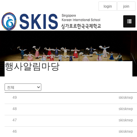
login
join
행사알림마당
49
skiskrwp
'걱정은 날리고, 소망을 키워요!' ENGLISH DAY
48
skiskrwp
유치원-학부모 대상, '온택트 수업 공개 주간' 운영
47
skiskrwp
중고등-학부모 대상, '온택트 수업 공개 주간' 운영
46
skiskrwp
초등-학부모 대상, '온택트 수업 공개 주간' 운영