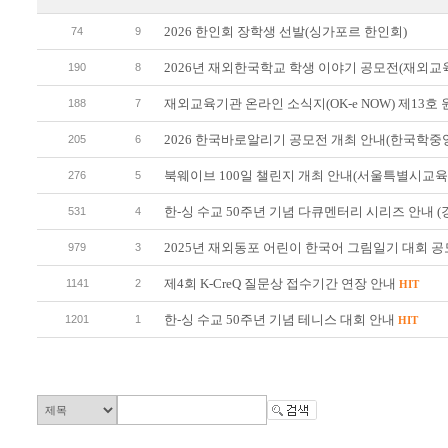
2026 한인회 장학생 선발(싱가포르 한인회)
74
9
2026년 재외한국학교 학생 이야기 공모전(재외
190
8
재외교육기관 온라인 소식지(OK-e NOW) 제13
188
7
2026 한국바로알리기 공모전 개최 안내(한국학
205
6
북웨이브 100일 챌린지 개최 안내(서울특별시교
276
5
한-싱 수교 50주년 기념 다큐멘터리 시리즈 안내 (
531
4
2025년 재외동포 어린이 한국어 그림일기 대회 
979
3
제4회 K-CreQ 질문상 접수기간 연장 안내
1141
2
HIT
한-싱 수교 50주년 기념 테니스 대회 안내
1201
1
HIT