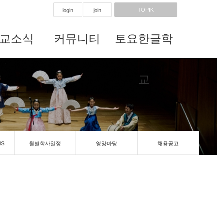
TOPIK
login
join
교소식
커뮤니티
토요한글학
교
IS
월별학사일정
영양마당
채용공고