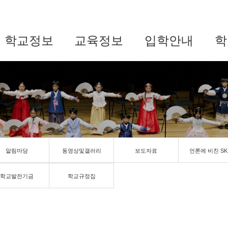
학교정보
교육정보
입학안내
학
알림마당
동영상및갤러리
보도자료
언론에 비친 SK
학교발전기금
학교규정집