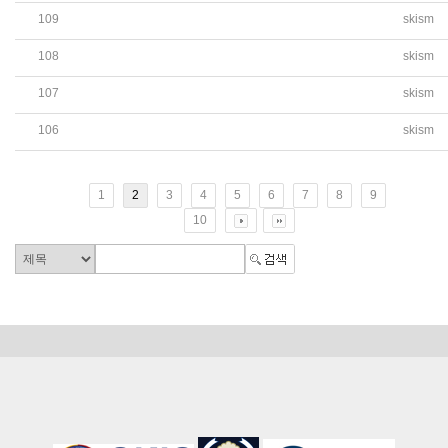
109
skism
(중등 영자신문 3월) 중국 올해 경제성장 목표치 상향 조정 &
108
skism
(중등 영자신문 3월) TV 탐사 프로그램 보도 사과 요구
107
skism
(중등 영자신문 3월) AI뉴스산업과 미디어 & 촉법소년 연령 
106
skism
(중등 영자신문 3월) 중앙대학교 한국외국어대학교 본교 방문 
1
2
3
4
5
6
7
8
9
10