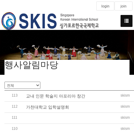
login
join
행사알림마당
113
skism
교내 인문 학술지 아포리아 창간
112
skism
가천대학교 입학설명회
111
skism
(중등 영자신문 3월) 이란 미국 전쟁의 역사와 영향
110
skism
(중등 영자신문 3월) 지구온난화와 전 세계 기후변화