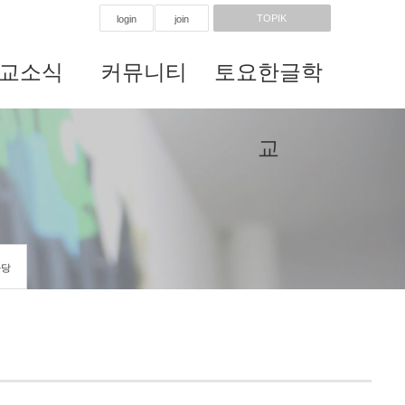
TOPIK
login
join
교소식
커뮤니티
토요한글학
교
마당