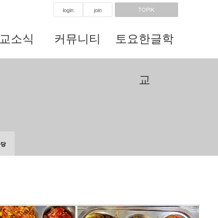
TOPIK
login
join
교소식
커뮤니티
토요한글학
교
마당