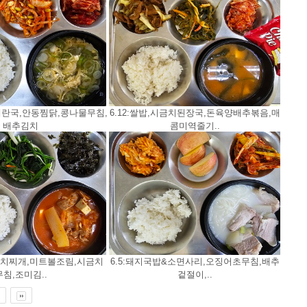
파계란국,안동찜닭,콩나물무침,
6.12:쌀밥,시금치된장국,돈육양배추볶음,매
배추김치
콤미역줄기..
육김치찌개,미트볼조림,시금치
6.5:돼지국밥&소면사리,오징어초무침,배추
무침,조미김..
겉절이,..