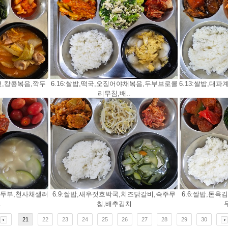
선,캉콩볶음,깍두
6.16:쌀밥,떡국,오징어야채볶음,두부브로콜
6.13:쌀밥,대
리무침,배..
,온두부,천사채샐러
6.9:쌀밥,새우젓호박국,치즈닭갈비,숙주무
6.6:쌀밥,돈
.
침,배추김치
21
22
23
24
25
26
27
28
29
30