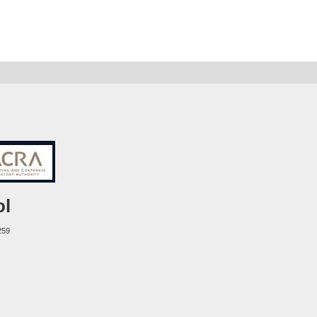
ol
259