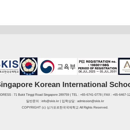
ingapore Korean International Scho
DRESS : 71 Bukit Tinggi Road Singapore 289759 | TEL : +65-6741-0778 | FAX : +65-6467-1
일반문의 : info@skis.kr | 입학상담 : admission@skis.kr
COPYRIGHT (c) 싱가포르한국국제학교 All Rights Reserved.