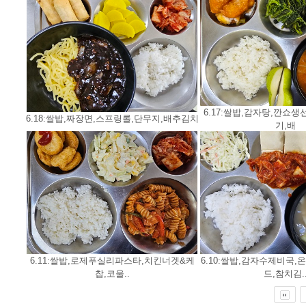
6.17:쌀밥,감자탕,깐쇼생
6.18:쌀밥,짜장면,스프링롤,단무지,배추김치
기,배
6.11:쌀밥,로제푸실리파스타,치킨너겟&케
6.10:쌀밥,감자수제비국
찹,코울..
드,참치김.